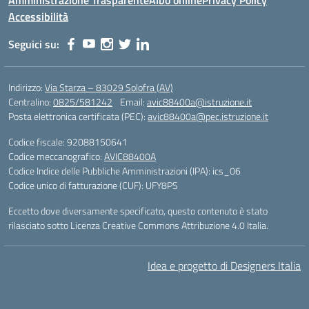
Amministrazione Trasparente
Albo online
Privacy Policy
Accessibilità
Seguici su:
Indirizzo:
Via Starza – 83029 Solofra (AV)
Centralino:
0825/581242
Email:
avic88400a@istruzione.it
Posta elettronica certificata (PEC):
avic88400a@pec.istruzione.it
Codice fiscale: 92088150641
Codice meccanografico:
AVIC88400A
Codice Indice delle Pubbliche Amministrazioni (IPA): ics_06
Codice unico di fatturazione (CUF): UFY8PS
Eccetto dove diversamente specificato, questo contenuto è stato
rilasciato sotto Licenza Creative Commons Attribuzione 4.0 Italia.
Idea e progetto di Designers Italia