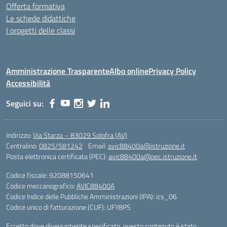
Offerta formativa
Le schede didattiche
I progetti delle classi
Amministrazione Trasparente
Albo online
Privacy Policy
Accessibilità
Seguici su:
Indirizzo:
Via Starza – 83029 Solofra (AV)
Centralino:
0825/581242
Email:
avic88400a@istruzione.it
Posta elettronica certificata (PEC):
avic88400a@pec.istruzione.it
Codice fiscale: 92088150641
Codice meccanografico:
AVIC88400A
Codice Indice delle Pubbliche Amministrazioni (IPA): ics_06
Codice unico di fatturazione (CUF): UFY8PS
Eccetto dove diversamente specificato, questo contenuto è stato