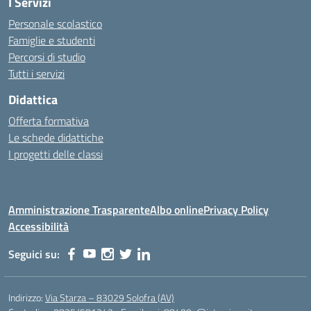
I Servizi
Personale scolastico
Famiglie e studenti
Percorsi di studio
Tutti i servizi
Didattica
Offerta formativa
Le schede didattiche
I progetti delle classi
Amministrazione Trasparente
Albo online
Privacy Policy
Accessibilità
Seguici su:
Indirizzo:
Via Starza – 83029 Solofra (AV)