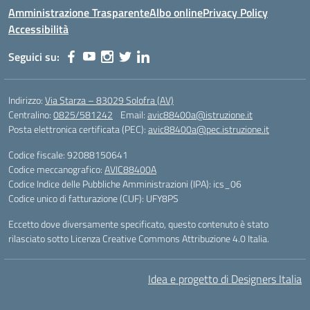
Amministrazione Trasparente
Albo online
Privacy Policy
Accessibilità
Seguici su:
Indirizzo:
Via Starza – 83029 Solofra (AV)
Centralino:
0825/581242
Email:
avic88400a@istruzione.it
Posta elettronica certificata (PEC):
avic88400a@pec.istruzione.it
Codice fiscale: 92088150641
Codice meccanografico:
AVIC88400A
Codice Indice delle Pubbliche Amministrazioni (IPA): ics_06
Codice unico di fatturazione (CUF): UFY8PS
Eccetto dove diversamente specificato, questo contenuto è stato
rilasciato sotto Licenza Creative Commons Attribuzione 4.0 Italia.
Idea e progetto di Designers Italia